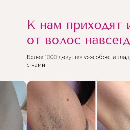
К нам приходят 
от волос навсег
Более 1000 девушек уже обрели глад
с нами