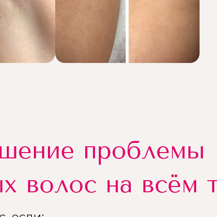
ешение проблемы
х волос на всём 
, если: