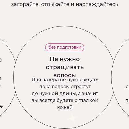
загорайте, отдыхайте и наслаждайтесь
без подготовки
Не нужно
о
отращивать
волосы
я
Для лазера не нужно ждать
и
пока волосы отрастут
с
до нужной длины, а значит
й
вы всегда будете с гладкой
п
е
кожей