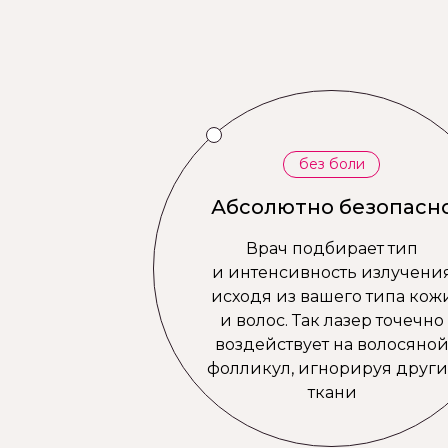
без боли
Абсолютно безопасн
Врач подбирает тип
и интенсивность излучени
исходя из вашего типа кож
и волос. Так лазер точечно
воздействует на волосяно
фолликул, игнорируя други
ткани