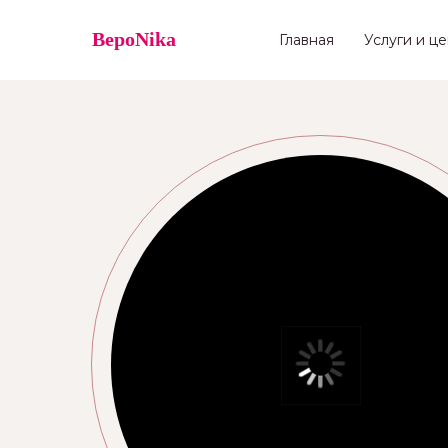
ВероNika
Главная
Услуги и ц