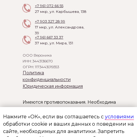
+7 961 072 66 55
27 мкр, ул. Карбышева, 138
+7 903 327 28 99
17 мкр, ул. Александрова,
39
+7 961 667 33 37
37 мкр, ул. Мира, 131
ООО Вероника
ИНН: 3443136670
ОГРН: 1173443019353
Политика
конфиденциальности
Юридическая информация
Имеются противопоказания. Необходима
консультация специалиста. 18+
Нажмите «ОК», если вы соглашаетесь с
условиями
Информация, размещенная на сайте, носит исключительно
информационно-рекламный характер и не является офертой
обработки cookie и ваших данных о поведении на
или публичной офертой в соответствии со статьей 435 и
пунктом 2 статьи 437 Гражданского кодекса Российской
сайте, необходимых для аналитики. Запретить
Федерации. Указанные на сайте цены не являются
окончательной ценой услуги и могут быть в любое время