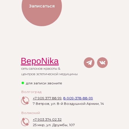
Записаться
ВероNika
сеть салонов красоты &
центров эстетической медицины
для записи звоните
Волгоград
+7 909 377 88 99
,
8-909-378-88-99
7 Ветров, ул. 8-й Воздушной Армии, 14
Волжский
+7 903 374 02 32
25 мкр, ул. Дружбы, 107